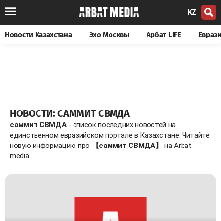
KZ
Новости Казахстана
Эхо Москвы
Арбат LIFE
Евраз
НОВОСТИ: САММИТ СВМДА
саммит СВМДА
- список последних новостей на
единственном евразийском портале в Казахстане. Читайте
новую информацию про
【саммит СВМДА】
на Arbat
media