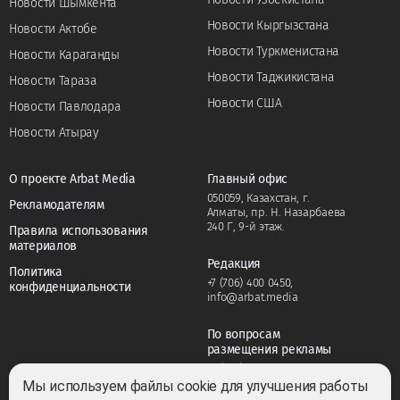
Новости Шымкента
Новости Кыргызстана
Новости Актобе
Новости Туркменистана
Новости Караганды
Новости Таджикистана
Новости Тараза
Новости США
Новости Павлодара
Новости Атырау
О проекте Arbat Media
Главный офис
050059, Казахстан, г.
Рекламодателям
Алматы, пр. Н. Назарбаева
240 Г, 9-й этаж.
Правила использования
материалов
Редакция
Политика
+7 (706) 400 0450
,
конфиденциальности
info@arbat.media
По вопросам
размещения рекламы
+7 (706) 400 0450
,
adv@arbat.media
Мы используем файлы cookie для улучшения работы