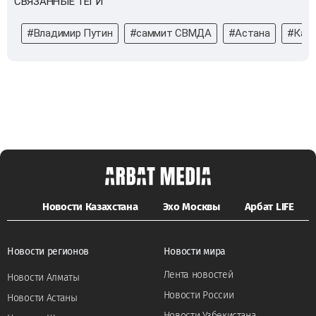
СВЯЗАННЫЕ ТЕГИ
#Владимир Путин
#саммит СВМДА
#Астана
#Каза
Новости Казахстана
Эхо Москвы
Арбат LIFE
Новости регионов
Новости мира
Лента новостей
Новости Алматы
Новости России
Новости Астаны
Новости Узбекистана