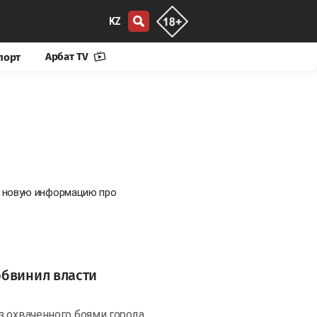
KZ
Арбат TV
порт
е новую информацию про
обвинил власти
з охваченного боями города