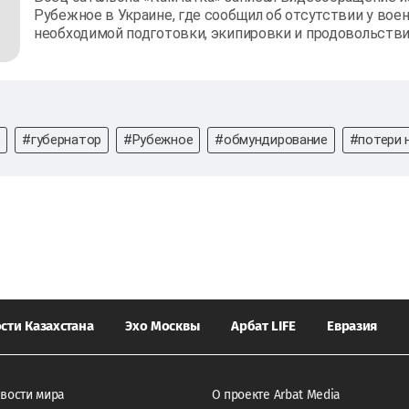
Рубежное в Украине, где сообщил об отсутствии у во
необходимой подготовки, экипировки и продовольств
в
#губернатор
#Рубежное
#обмундирование
#потери 
сти Казахстана
Эхо Москвы
Арбат LIFE
Евразия
вости мира
О проекте Arbat Media