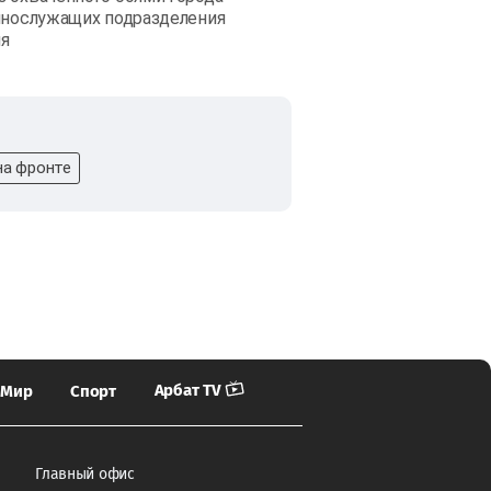
еннослужащих подразделения
ия
на фронте
Арбат TV
Мир
Спорт
Главный офис