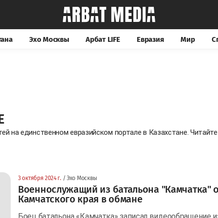
тана
Эхо Москвы
Арбат LIFE
Евразия
Мир
С
Е
тей на единственном евразийском портале в Казахстане. Читайт
3 октября 2024 г.
/ Эхо Москвы
Военнослужащий из батальона "Камчатка" 
Камчатского края в обмане
Боец батальона «Камчатка» записал видеообращение и