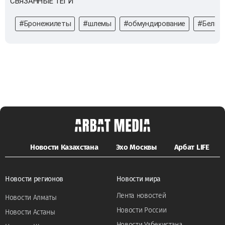
СВЯЗАННЫЕ ТЕГИ
#Бронежилеты
#шлемы
#обмундирование
#Белго
Новости Казахстана
Эхо Москвы
Арбат LIFE
Новости регионов
Новости мира
Лента новостей
Новости Алматы
Новости России
Новости Астаны
Новости Узбекистана