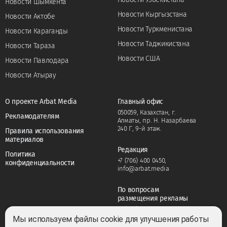
Новости Шымкента
Новости Кыргызстана
Новости Актобе
Новости Туркменистана
Новости Караганды
Новости Таджикистана
Новости Тараза
Новости США
Новости Павлодара
Новости Атырау
О проекте Arbat Media
Главный офис
050059, Казахстан, г.
Рекламодателям
Алматы, пр. Н. Назарбаева
240 Г, 9-й этаж.
Правила использования
материалов
Редакция
Политика
+7 (706) 400 0450
,
конфиденциальности
info@arbat.media
По вопросам
размещения рекламы
+7 (706) 400 0450
,
adv@arbat.media
Мы используем файлы cookie для улучшения работы