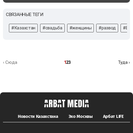
СВЯЗАННЫЕ ТЕГИ
#Казахстан
#свадьба
#женщины
#развод
#Бек
1
2
3
‹ Сюда
Туда ›
Новости Казахстана
Эхо Москвы
Арбат LIFE