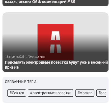
казахстанских СМИ: комментарий МВД
18 апреля 2023 г.
/ Эхо Москвы
Присылать электронные повестки будут уже в весенний
призыв
СВЯЗАННЫЕ ТЕГИ
#Локтев
#электронные повестки
#Москва
#рассы