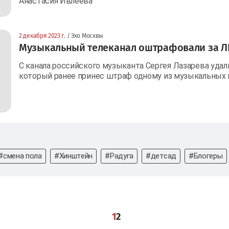
Анастасия Ивлеева
2 декабря 2023 г.
/ Эхо Москвы
Музыкальный телеканал оштрафовали за ЛГ
С канала российского музыканта Сергея Лазарева удали
который ранее принес штраф одному из музыкальных к
#смена пола
#Хинштейн
#Радуга
#детсад
#Блогеры
1
2