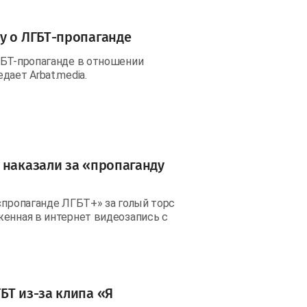
у о ЛГБТ-пропаганде
ГБТ-пропаганде в отношении
дает Arbat.media.
 наказали за «пропаганду
«пропаганде ЛГБТ+» за голый торс
женная в интернет видеозапись с
БТ из-за клипа «Я