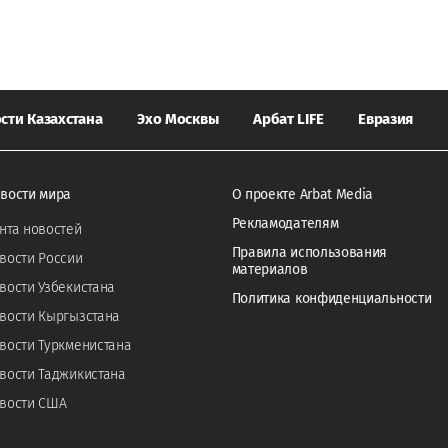
сти Казахстана
Эхо Москвы
Арбат LIFE
Евразия
вости мира
О проекте Arbat Media
Рекламодателям
нта новостей
Правила использования
вости России
материалов
вости Узбекистана
Политика конфиденциальности
вости Кыргызстана
вости Туркменистана
вости Таджикистана
вости США