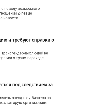
по поводу возможного
тношении Z-певца
о новости.
ию и требуют справки о
т трансгендерных людей на
справки о транс-переходе
аться под следствием за
влечь звезд шоу-бизнеса по
ке», которую организовала