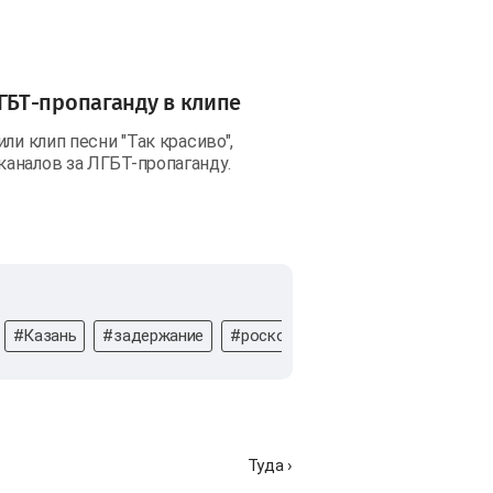
БТ-пропаганду в клипе
ли клип песни "Так красиво",
аналов за ЛГБТ-пропаганду.
#Казань
#задержание
#роскомнадзор
#запрет
#Л
Туда ›