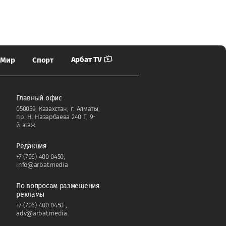
Арбат TV
Мир
Спорт
Главный офис
050059, Казахстан, г. Алматы,
пр. Н. Назарбаева 240 Г, 9-
й этаж.
Редакция
+7 (706) 400 0450
,
info@arbat.media
По вопросам размещения
рекламы
+7 (706) 400 0450
,
adv@arbat.media