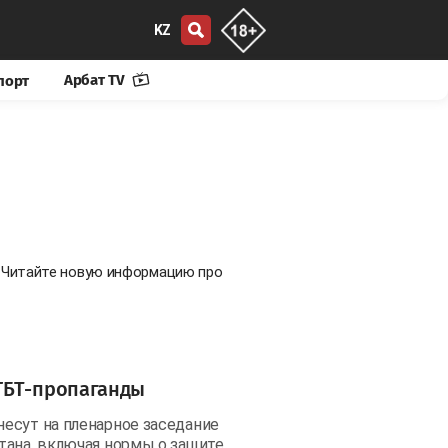
KZ
Арбат TV
порт
. Читайте новую информацию про
ГБТ-пропаганды
есут на пленарное заседание
тана, включая нормы о защите