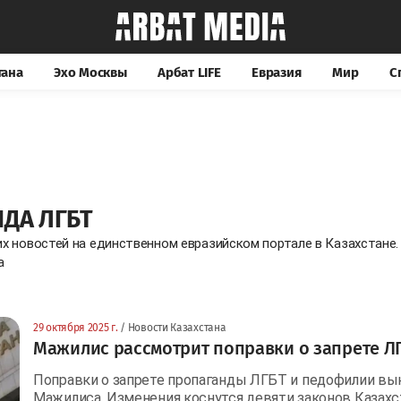
тана
Эхо Москвы
Арбат LIFE
Евразия
Мир
С
ДА ЛГБТ
их новостей на единственном евразийском портале в Казахстане
a
29 октября 2025 г.
/ Новости Казахстана
Мажилис рассмотрит поправки о запрете Л
Поправки о запрете пропаганды ЛГБТ и педофилии вын
Мажилиса. Изменения коснутся девяти законов Казахс