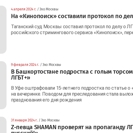
4 апреля 2024 г.
/ Эхо Москвы
На «Кинопоиск» составили протокол по дел
Таганский суд Москвы составил протокол по делу о Л
российского стримингового сервиса «Кинопоиск», пере
9 февраля 2024 г.
/ Эхо Москвы
В Башкортостане подростка с голым торсом
ЛГБТ+»
В Уфе оштрафовали 15-летнего подростка по статье о 
на вечеринке. Поводом для преследования стала выло
празднования его дня рождения
31 января 2024 г.
/ Эхо Москвы
Z-певца SHAMAN проверят на пропаганду ЛГ
русский!»