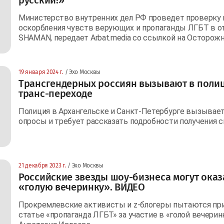
Министерство внутренних дел РФ проведет проверку 
оскорбления чувств верующих и пропаганды ЛГБТ в о
SHAMAN, передает Arbat.media со ссылкой на Осторожн
19 января 2024 г.
/ Эхо Москвы
Трансгендерных россиян вызывают в полиц
транс-переходе
Полиция в Архангельске и Санкт-Петербурге вызывае
опросы и требует рассказать подробности получения 
21 декабря 2023 г.
/ Эхо Москвы
Российские звезды шоу-бизнеса могут оказ
«голую вечеринку». ВИДЕО
Прокремлевские активисты и z-блогеры пытаются при
статье «пропаганда ЛГБТ» за участие в «голой вечерин