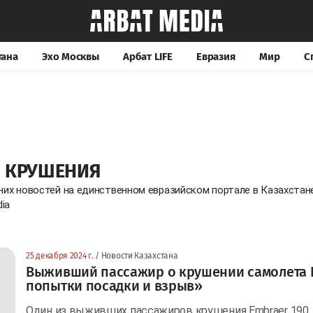
тана
Эхо Москвы
Арбат LIFE
Евразия
Мир
С
 КРУШЕНИЯ
них новостей на единственном евразийском портале в Казахстан
ia
25 декабря 2024 г.
/ Новости Казахстана
Выживший пассажир о крушении самолета 
попытки посадки и взрыв»
Один из выживших пассажиров крушения Embraer 190, 