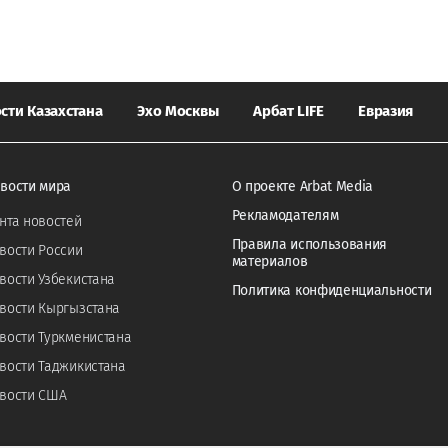
сти Казахстана
Эхо Москвы
Арбат LIFE
Евразия
вости мира
О проекте Arbat Media
Рекламодателям
нта новостей
Правила использования
вости России
материалов
вости Узбекистана
Политика конфиденциальности
вости Кыргызстана
вости Туркменистана
вости Таджикистана
вости США