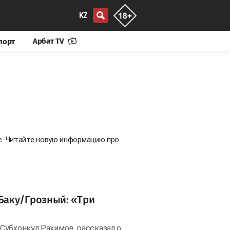
KZ
Арбат TV
порт
е. Читайте новую информацию про
Баку/Грозный: «Три
Субхонкул Рахимов, рассказал о