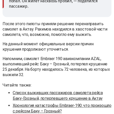
попал. Он жилет насквозь пробил, — поделился
пассажир.
После этого пилоты приняли решение перенаправить
самолет в Актау. Рахимов находился в хвостовой части
самолета, что, возможно, помогло ему выжить.
На данный момент официальные версии причин
крушения продолжают уточняться.
Напомним, самолет Embraer 190 авиакомпании AZAL,
выполнявший рейс Баку – Грозный, потерпел крушение
25 декабря. На борту находилось 72 человека, из которых
выжили 32.
Читайте также:
Список выживших пассажиров самолета рейса
Баку-Грозный, потерпевшего крушение в Актау
Хронология катастрофы Embraer-190: что произошло
с рейсом Баку – Грозный?