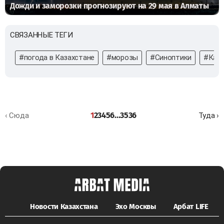
Дожди и заморозки прогнозируют на 29 мая в Алматы
СВЯЗАННЫЕ ТЕГИ
#погода в Казахстане
#морозы
#Синоптики
#Каза
1
2
3
4
5
6
...
35
36
‹ Сюда
Туда ›
Новости Казахстана
Эхо Москвы
Арбат LIFE