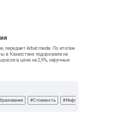
лия
, передает Arbat.media. По итогам
ы в Казахстане подорожали на
ыросли в цене на 2,9%, наручные
бразование
#Стоимость
#Инфляция
#Деньги
#Бюро 