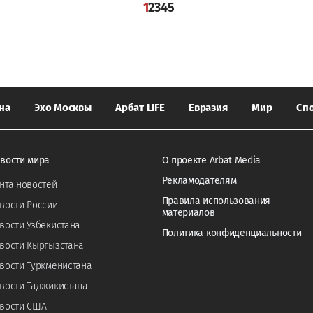
1
2
3
4
5
на
Эхо Москвы
Арбат LIFE
Евразия
Мир
Сп
вости мира
О проекте Arbat Media
Рекламодателям
нта новостей
Правила использования
вости России
материалов
вости Узбекистана
Политика конфиденциальности
вости Кыргызстана
вости Туркменистана
вости Таджикистана
вости США