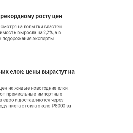
 рекордному росту цен
есмотря на попытки властей
мость выросла на 2,2%, а в
ин подорожания эксперты
их елок: цены вырастут на
цен на живые новогодние елки.
жают премиальные импортные
за евро и доставляются через
оду пихта стоила около ₽8000 за