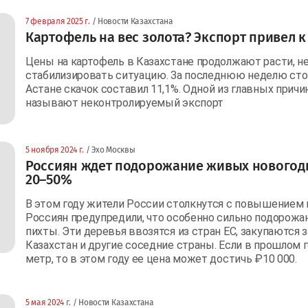
7 февраля 2025 г.
/ Новости Казахстана
Картофель на вес золота? Экспорт привел к
Цены на картофель в Казахстане продолжают расти, н
стабилизировать ситуацию. За последнюю неделю стои
Астане скачок составил 11,1%. Одной из главных прич
называют неконтролируемый экспорт
5 ноября 2024 г.
/ Эхо Москвы
Россиян ждет подорожание живых новогодн
20–50%
В этом году жители России столкнутся с повышением 
Россиян предупредили, что особенно сильно подоро
пихты. Эти деревья ввозятся из стран ЕС, закупаются 
Казахстан и другие соседние страны. Если в прошлом г
метр, то в этом году ее цена может достичь ₽10 000.
5 мая 2024 г.
/ Новости Казахстана