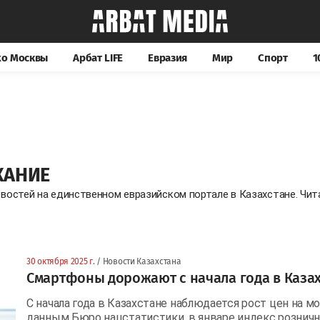
хо Москвы
Арбат LIFE
Евразия
Мир
Спорт
1
ЖАНИЕ
овостей на единственном евразийском портале в Казахстане. Чи
30 октября 2025 г.
/ Новости Казахстана
Смартфоны дорожают с начала года в Каза
С начала года в Казахстане наблюдается рост цен на 
данным Бюро нацстатистики, в январе индекс розничн