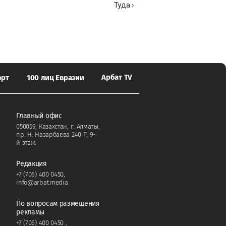
Туда ›
Арбат TV
орт
100 лиц Евразии
Главный офис
050059, Казахстан, г. Алматы,
пр. Н. Назарбаева 240 Г, 9-
й этаж.
Редакция
+7 (706) 400 0450
,
info@arbat.media
По вопросам размещения
рекламы
+7 (706) 400 0450
,