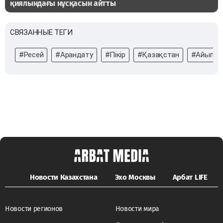
қиялындағы нұсқасын айтты
СВЯЗАННЫЕ ТЕГИ
#Ресей
#Арандату
#Пікір
#Қазақстан
#Айыпта
Новости Казахстана
Эхо Москвы
Арбат LIFE
Новости регионов
Новости мира