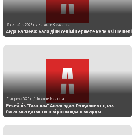
11 сентября 2023 г.
/ Новости Казахстана
Аида Балаева: Бала діни сенімін ержете келе өзі шешеді
21 апреля 2023 г.
/ Новости Казахстана
Ресейлік "Газпром" Алмасадам Сәтқалиевтің газ
бағасына қатысты пікірін жоққа шығарды