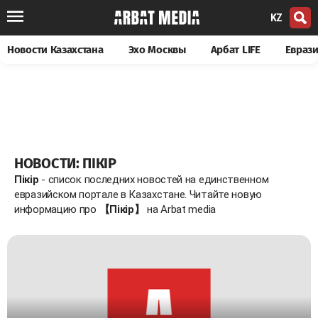
KZ
Новости Казахстана
Эхо Москвы
Арбат LIFE
Евраз
НОВОСТИ: ПІКІР
Пікір
- список последних новостей на единственном
евразийском портале в Казахстане. Читайте новую
информацию про
【Пікір】
на Arbat media