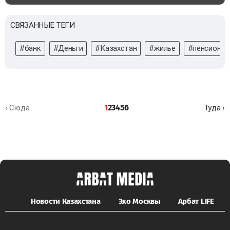
СВЯЗАННЫЕ ТЕГИ
#банк
#Деньги
#Казахстан
#жилье
#пенсионны
1
2
3
4
5
6
‹ Сюда
Туда ›
Новости Казахстана
Эхо Москвы
Арбат LIFE