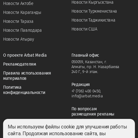
Новости Кыргызстана
Новости Актобе
Новости Туркменистана
Новости Караганды
Новости Таджикистана
Новости Тараза
Новости США
Новости Павлодара
Новости Атырау
О проекте Arbat Media
Главный офис
050059, Казахстан, г.
Рекламодателям
Алматы, пр. Н. Назарбаева
240 Г, 9-й этаж.
Правила использования
материалов
Редакция
Политика
+7 (706) 400 0450
,
конфиденциальности
info@arbat.media
По вопросам
размещения рекламы
+7 (706) 400 0450
,
adv@arbat.media
Мы используем файлы cookie для улучшения работы
сайта. Продолжая использование сайта, вы