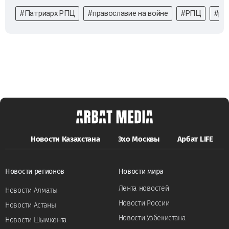
#Патриарх РПЦ
#православие на войне
#РПЦ
#рел
Новости Казахстана
Эхо Москвы
Арбат LIFE
Новости регионов
Новости мира
Лента новостей
Новости Алматы
Новости России
Новости Астаны
Новости Узбекистана
Новости Шымкента