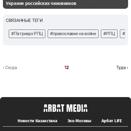
Украине российских чиновников
СВЯЗАННЫЕ ТЕГИ
#Патриарх РПЦ
#православие на войне
#РПЦ
#рел
1
2
‹ Сюда
Туда ›
Новости Казахстана
Эхо Москвы
Арбат LIFE