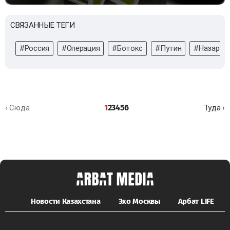
СВЯЗАННЫЕ ТЕГИ
#Россия
#Операция
#Ботокс
#Путин
#Назарба
1
2
3
4
5
6
‹ Сюда
Туда ›
Новости Казахстана
Эхо Москвы
Арбат LIFE