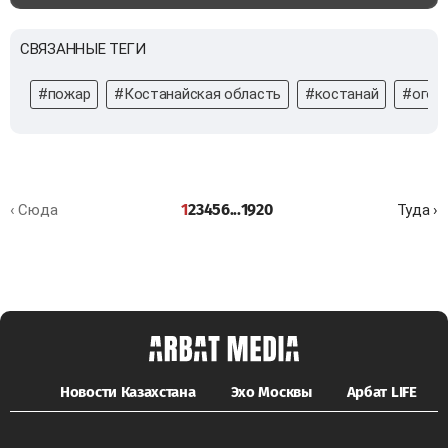
СВЯЗАННЫЕ ТЕГИ
#пожар
#Костанайская область
#костанай
#огон
1
2
3
4
5
6
...
19
20
‹ Сюда
Туда ›
Новости Казахстана
Эхо Москвы
Арбат LIFE