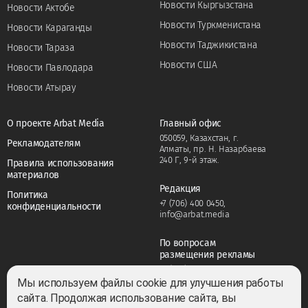
Новости Кыргызстана
Новости Актобе
Новости Туркменистана
Новости Караганды
Новости Таджикистана
Новости Тараза
Новости США
Новости Павлодара
Новости Атырау
О проекте Arbat Media
Главный офис
050059, Казахстан, г.
Рекламодателям
Алматы, пр. Н. Назарбаева
240 Г, 9-й этаж.
Правила использования
материалов
Редакция
Политика
+7 (706) 400 0450
,
конфиденциальности
info@arbat.media
По вопросам
размещения рекламы
+7 (706) 400 0450
,
adv@arbat.media
Мы используем файлы cookie для улучшения работы
сайта. Продолжая использование сайта, вы