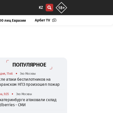
KZ
Арбат TV
00 лиц Евразии
ПОПУЛЯРНОЕ
•
дня, 11:46
Эхо Москвы
сле атаки беспилотников на
зранском НПЗ произошел пожар
•
а, 9:35
Эхо Москвы
катеринбурге атаковали склад
dberries - СМИ