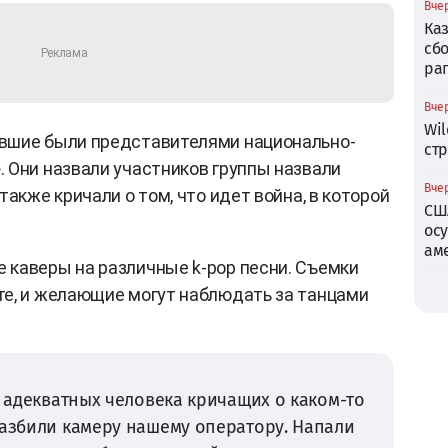
Вчер
Ка
сб
ра
Вчер
Wil
авшие были представителями национально-
ст
 Они назвали участников группы назвали
Вчер
также кричали о том, что идет война, в которой
СШ
ос
ам
 каверы на различные k-pop песни. Съемки
те, и желающие могут наблюдать за танцами
е адекватных человека кричащих о каком-то
разбили камеру нашему оператору. Напали