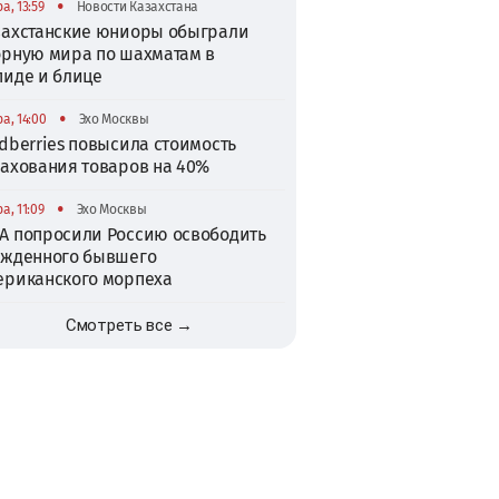
•
а, 13:59
Новости Казахстана
захстанские юниоры обыграли
орную мира по шахматам в
пиде и блице
•
а, 14:00
Эхо Москвы
dberries повысила стоимость
рахования товаров на 40%
•
а, 11:09
Эхо Москвы
А попросили Россию освободить
ужденного бывшего
ериканского морпеха
Смотреть все →