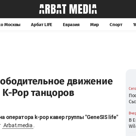
хо Москвы
Арбат LIFE
Евразия
Мир
Спорт
1
ободительное движение
Сего
 K-Pop танцоров
По
Сы
Вчер
 оператора k-pop кавер группы "GeneSIS life"
В Е
т
Arbat.media
.
Wil