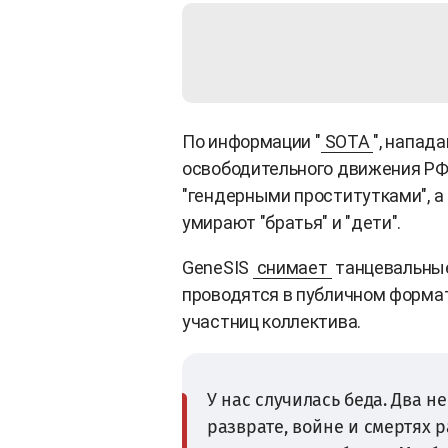
По информации "
SOTA
", напад
освободительного движения РФ.
"гендерными проститутками", а 
умирают "братья" и "дети".
GeneSIS
снимает
танцевальные
проводятся в публичном форма
участниц коллектива.
У нас случилась беда. Два н
разврате, войне и смертях 