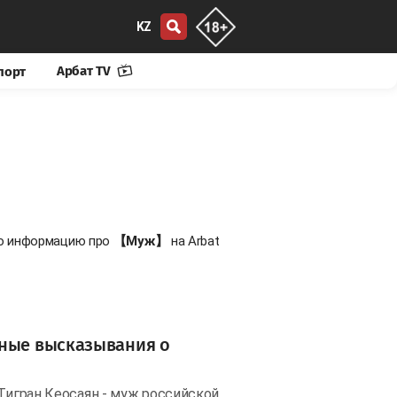
KZ
Арбат TV
порт
ую информацию про
【Муж】
на Arbat
ьные высказывания о
 Тигран Кеосаян - муж российской