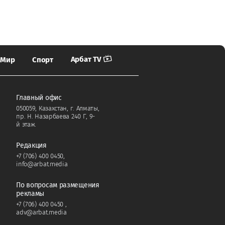
Арбат TV
Мир
Спорт
Главный офис
050059, Казахстан, г. Алматы,
пр. Н. Назарбаева 240 Г, 9-
й этаж.
Редакция
+7 (706) 400 0450
,
info@arbat.media
По вопросам размещения
рекламы
+7 (706) 400 0450
,
adv@arbat.media