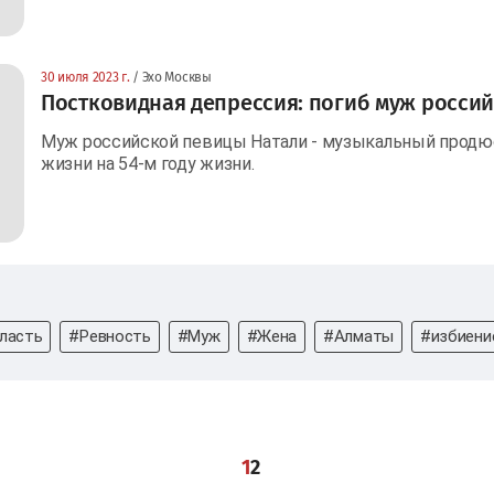
30 июля 2023 г.
/ Эхо Москвы
Постковидная депрессия: погиб муж росси
Муж российской певицы Натали - музыкальный продюс
жизни на 54-м году жизни.
ласть
#Ревность
#Муж
#Жена
#Алматы
#избиени
1
2