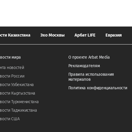
сти Казахстана
Эхо Москвы
Арбат LIFE
Евразия
вости мира
О проекте Arbat Media
Рекламодателям
нта новостей
Правила использования
вости России
материалов
вости Узбекистана
Политика конфиденциальности
вости Кыргызстана
вости Туркменистана
вости Таджикистана
вости США