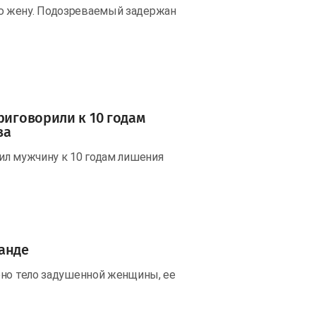
ю жену. Подозреваемый задержан
риговорили к 10 годам
ва
ил мужчину к 10 годам лишения
анде
ено тело задушенной женщины, ее