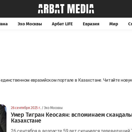
тана
Эхо Москвы
Арбат LIFE
Евразия
Мир
С
а единственном евразийском портале в Казахстане. Читайте нов
26 сентября 2025 г.
/ Эхо Москвы
Умер Тигран Кеосаян: вспоминаем скандал
Казахстане
26 сентября в возрасте 59 лет скончался телеведущий