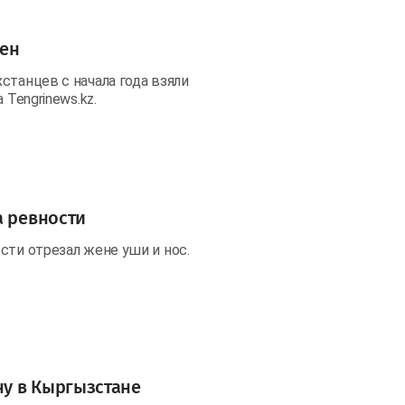
жен
станцев с начала года взяли
 Tengrinews.kz.
а ревности
сти отрезал жене уши и нос.
у в Кыргызстане