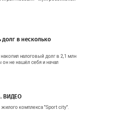
 долг в несколько
акопил налоговый долг в 2,1 млн
 он не нашёл себя и начал
е. ВИДЕО
илого комплекса "Sport city".