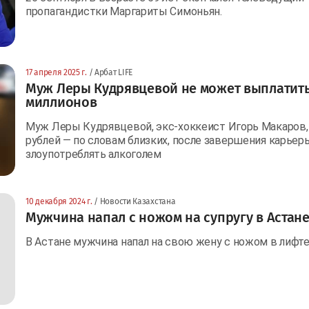
пропагандистки Маргариты Симоньян.
17 апреля 2025 г.
/ Арбат LIFE
Муж Леры Кудрявцевой не может выплатить
миллионов
Муж Леры Кудрявцевой, экс-хоккеист Игорь Макаров, н
рублей — по словам близких, после завершения карьеры
злоупотреблять алкоголем
10 декабря 2024 г.
/ Новости Казахстана
Мужчина напал с ножом на супругу в Астан
В Астане мужчина напал на свою жену с ножом в лифте ж