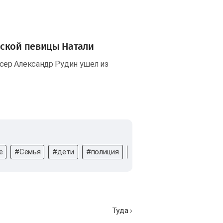
йской певицы Натали
ер Александр Рудин ушел из
е
#Семья
#дети
#полиция
#Ирина Веденяпина
#бы
Туда ›