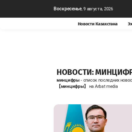
Воскресенье
, 9 августа, 2026
Новости Казахстана
Э
НОВОСТИ: МИНЦИФ
минцифры
- список последних ново
【минцифры】
на Arbat media