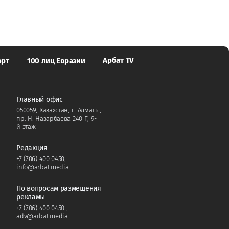
Арбат TV
орт
100 лиц Евразии
Главный офис
050059, Казахстан, г. Алматы,
пр. Н. Назарбаева 240 Г, 9-
й этаж.
Редакция
+7 (706) 400 0450
,
info@arbat.media
По вопросам размещения
рекламы
+7 (706) 400 0450
,
adv@arbat.media