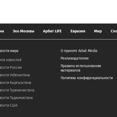
на
Эхо Москвы
Арбат LIFE
Евразия
Мир
Сп
вости мира
О проекте Arbat Media
Рекламодателям
нта новостей
Правила использования
вости России
материалов
вости Узбекистана
Политика конфиденциальности
вости Кыргызстана
вости Туркменистана
вости Таджикистана
вости США