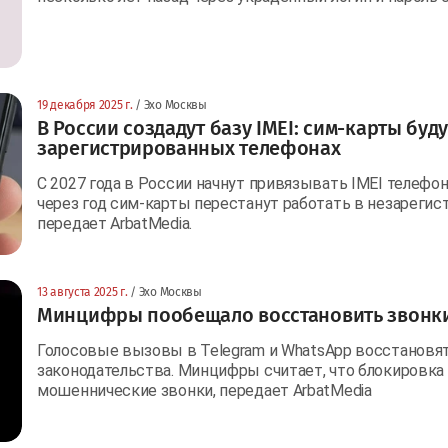
19 декабря 2025 г.
/ Эхо Москвы
В России создадут базу IMEI: сим-карты буду
зарегистрированных телефонах
С 2027 года в России начнут привязывать IMEI телефо
через год сим-карты перестанут работать в незарегис
передает ArbatMedia.
13 августа 2025 г.
/ Эхо Москвы
Минцифры пообещало восстановить звонки 
Голосовые вызовы в Telegram и WhatsApp восстановя
законодательства. Минцифры считает, что блокировк
мошеннические звонки, передает ArbatMedia