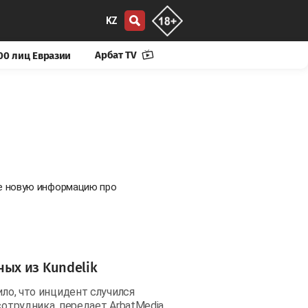
KZ
Арбат TV
00 лиц Евразии
те новую информацию про
ых из Kundelik
ило, что инцидент случился
сотрудника, передает ArbatMedia.