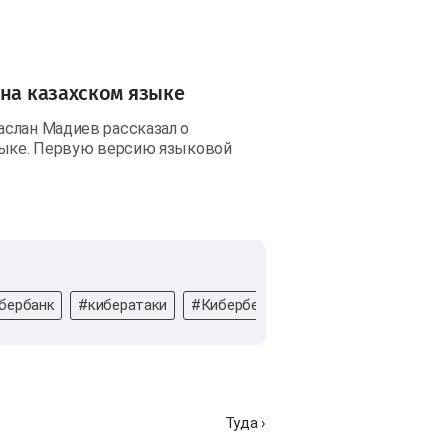
 на казахском языке
аслан Мадиев рассказал о
языке. Первую версию языковой
бербанк
#кибератаки
#Кибербезопасность
#Неполадки
Туда ›