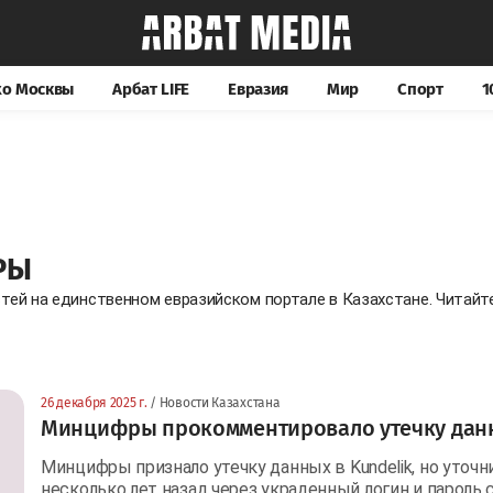
хо Москвы
Арбат LIFE
Евразия
Мир
Спорт
1
РЫ
стей на единственном евразийском портале в Казахстане. Читай
26 декабря 2025 г.
/ Новости Казахстана
Минцифры прокомментировало утечку данн
Минцифры признало утечку данных в Kundelik, но уточн
несколько лет назад через украденный логин и пароль 