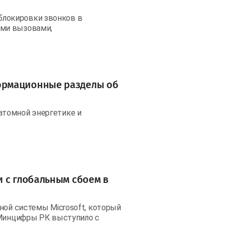
локировки звонков в
ими вызовами,
ормационные разделы об
атомной энергетике и
 с глобальным сбоем в
ной системы Microsoft, который
 Минцифры РК выступило с