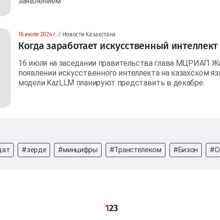
заявлением.
16 июля 2024 г.
/ Новости Казахстана
Когда заработает искусственный интеллект
16 июля на заседании правительства глава МЦРИАП Ж
появлении искусственного интеллекта на казахском 
модели KazLLM планируют представить в декабре.
дат
#зерде
#минцифры
#Транстелеком
#Бизон
#С
1
2
3