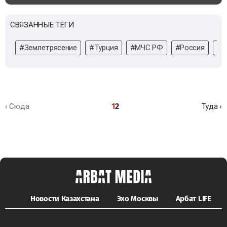
СВЯЗАННЫЕ ТЕГИ
#Землетрясение
#Турция
#МЧС РФ
#Россия
#с
1
2
‹ Сюда
Туда ›
Новости Казахстана
Эхо Москвы
Арбат LIFE