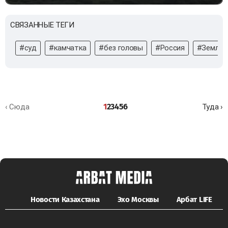
СВЯЗАННЫЕ ТЕГИ
#суд
#камчатка
#без головы
#Россия
#Землет
1
2
3
4
5
6
‹ Сюда
Туда ›
Новости Казахстана
Эхо Москвы
Арбат LIFE