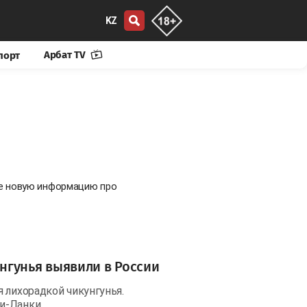
KZ
Арбат TV
порт
те новую информацию про
нгунья выявили в России
 лихорадкой чикунгунья.
и-Ланки.