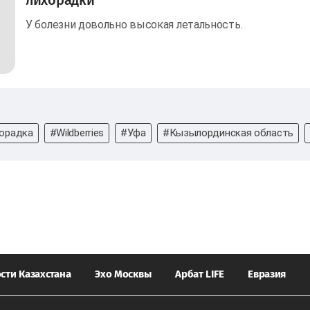
У болезни довольно высокая летальность.
орадка
#Wildberries
#Уфа
#Кызылординская область
сти Казахстана
Эхо Москвы
Арбат LIFE
Евразия