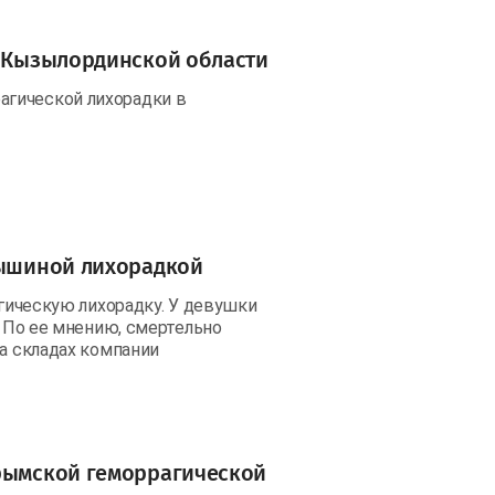
в Кызылординской области
агической лихорадки в
мышиной лихорадкой
агическую лихорадку. У девушки
. По ее мнению, смертельно
на складах компании
Крымской геморрагической