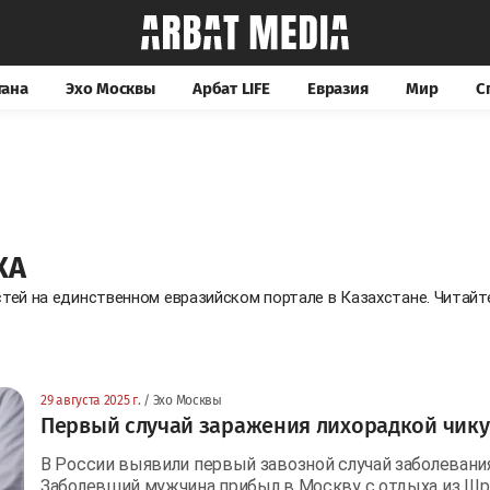
тана
Эхо Москвы
Арбат LIFE
Евразия
Мир
С
КА
стей на единственном евразийском портале в Казахстане. Читай
29 августа 2025 г.
/ Эхо Москвы
Первый случай заражения лихорадкой чику
В России выявили первый завозной случай заболевания
Заболевший мужчина прибыл в Москву с отдыха из Шр