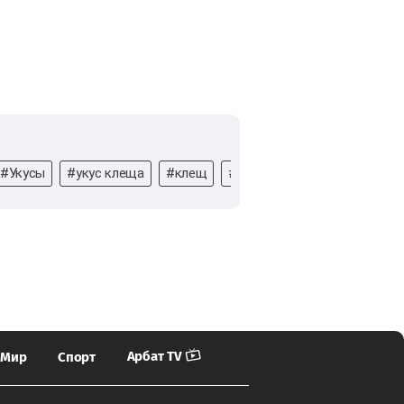
#Укусы
#укус клеща
#клещ
#смерть
#Насекомые
Арбат TV
Мир
Спорт