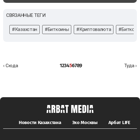
СВЯЗАННЫЕ ТЕГИ
#Казахстан
#Биткоины
#Криптовалюта
#Биткоин
1
2
3
4
5
6
7
8
9
‹ Сюда
Туда ›
Новости Казахстана
Эхо Москвы
Арбат LIFE