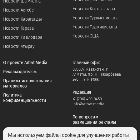
Новости Шымкента
Новости Кыргызстана
Новости Актобе
Новости Туркменистана
Новости Караганды
Новости Таджикистана
Новости Тараза
Новости США
Новости Павлодара
Новости Атырау
О проекте Arbat Media
Главный офис
050059, Казахстан, г.
Рекламодателям
Алматы, пр. Н. Назарбаева
240 Г, 9-й этаж.
Правила использования
материалов
Редакция
Политика
+7 (706) 400 0450
,
конфиденциальности
info@arbat.media
По вопросам
размещения рекламы
+7 (706) 400 0450
,
adv@arbat.media
Мы используем файлы cookie для улучшения работы