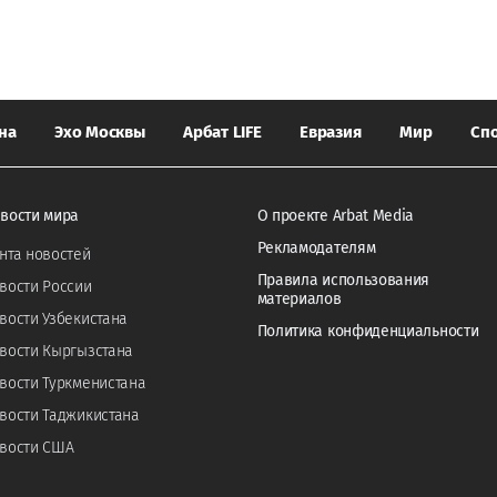
на
Эхо Москвы
Арбат LIFE
Евразия
Мир
Сп
вости мира
О проекте Arbat Media
Рекламодателям
нта новостей
Правила использования
вости России
материалов
вости Узбекистана
Политика конфиденциальности
вости Кыргызстана
вости Туркменистана
вости Таджикистана
вости США