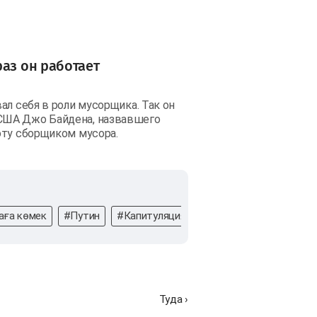
раз он работает
ал себя в роли мусорщика. Так он
США Джо Байдена, назвавшего
оту сборщиком мусора.
аға көмек
#Путин
#Капитуляция
#трамп
#бәсекеге т
Туда ›