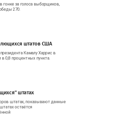
в гонке за голоса выборщиков,
обеды 270.
блющихся штатов США
президента Камалу Харрис в
 0,8 процентных пункта.
щихся" штатах
оров штатах, показывают данные
 штатах остаётся
ённой