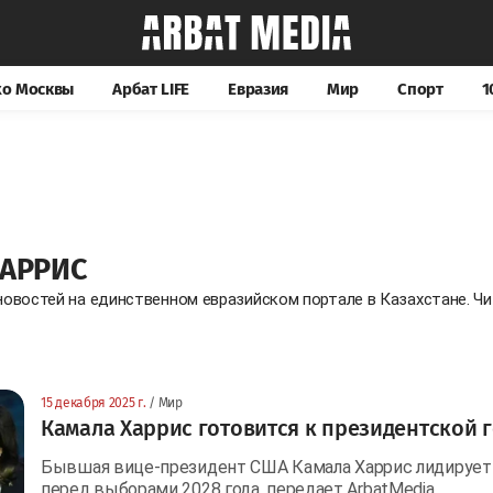
хо Москвы
Арбат LIFE
Евразия
Мир
Спорт
1
ХАРРИС
новостей на единственном евразийском портале в Казахстане. 
15 декабря 2025 г.
/ Мир
Камала Харрис готовится к президентской г
Бывшая вице-президент США Камала Харрис лидирует 
перед выборами 2028 года, передает ArbatMedia.