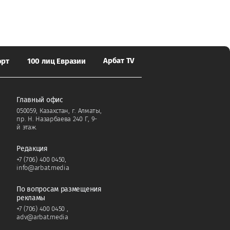
Арбат TV
орт
100 лиц Евразии
Главный офис
050059, Казахстан, г. Алматы,
пр. Н. Назарбаева 240 Г, 9-
й этаж.
Редакция
+7 (706) 400 0450
,
info@arbat.media
По вопросам размещения
рекламы
+7 (706) 400 0450
,
adv@arbat.media