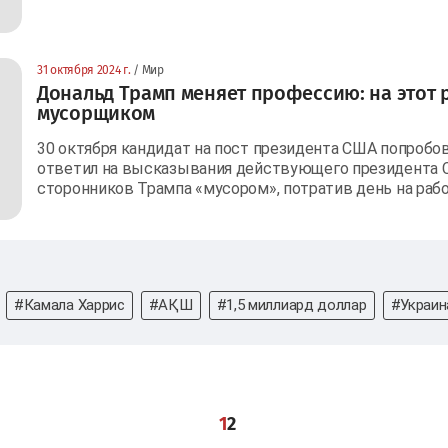
31 октября 2024 г.
/ Мир
Дональд Трамп меняет профессию: на этот 
мусорщиком
30 октября кандидат на пост президента США попробов
ответил на высказывания действующего президента 
сторонников Трампа «мусором», потратив день на раб
#Камала Харрис
#АҚШ
#1,5 миллиард доллар
#Украин
1
2