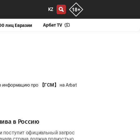
KZ
Арбат TV
00 лиц Евразии
ую информацию про
【ГСМ】
на Arbat
лива в Россию
и поступит официальный запрос
начала страна должна полностью