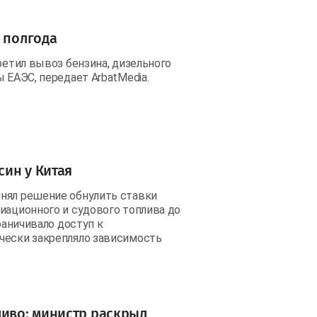
а полгода
ретил вывоз бензина, дизельного
 ЕАЭС, передает ArbatMedia.
син у Китая
нял решение обнулить ставки
иационного и судового топлива до
раничивало доступ к
чески закрепляло зависимость
ливо: министр раскрыл