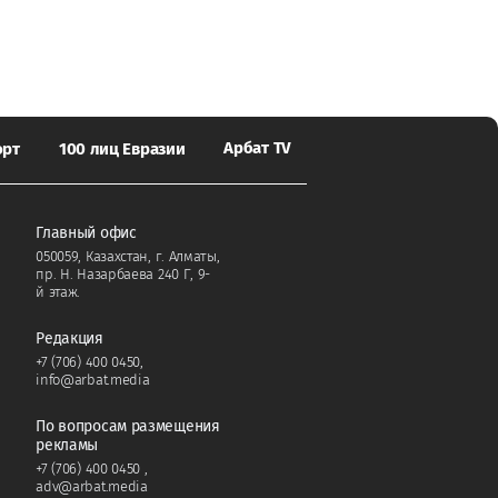
Арбат TV
орт
100 лиц Евразии
Главный офис
050059, Казахстан, г. Алматы,
пр. Н. Назарбаева 240 Г, 9-
й этаж.
Редакция
+7 (706) 400 0450
,
info@arbat.media
По вопросам размещения
рекламы
+7 (706) 400 0450
,
adv@arbat.media