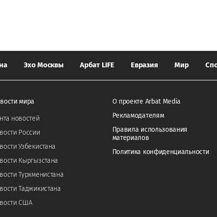
на
Эхо Москвы
Арбат LIFE
Евразия
Мир
Сп
вости мира
О проекте Arbat Media
Рекламодателям
нта новостей
Правила использования
вости России
материалов
вости Узбекистана
Политика конфиденциальности
вости Кыргызстана
вости Туркменистана
вости Таджикистана
вости США