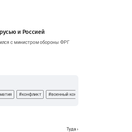
русью и Россией
тился с министром обороны ФРГ
матия
#конфликт
#военный конфликт
#Эмомали Рахмо
Туда ›