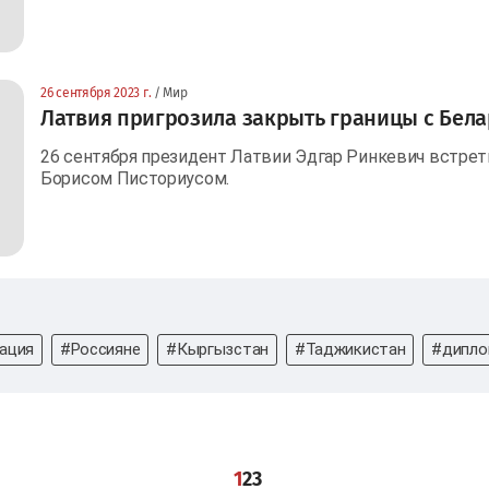
26 сентября 2023 г.
/ Мир
Латвия пригрозила закрыть границы с Бела
26 сентября президент Латвии Эдгар Ринкевич встре
Борисом Писториусом.
ация
#Россияне
#Кыргызстан
#Таджикистан
#дипло
1
2
3