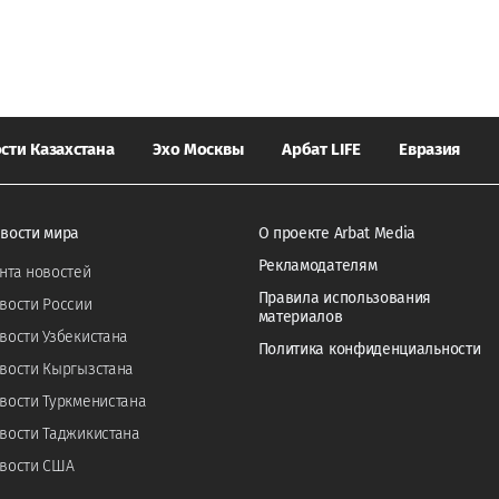
сти Казахстана
Эхо Москвы
Арбат LIFE
Евразия
вости мира
О проекте Arbat Media
Рекламодателям
нта новостей
Правила использования
вости России
материалов
вости Узбекистана
Политика конфиденциальности
вости Кыргызстана
вости Туркменистана
вости Таджикистана
вости США