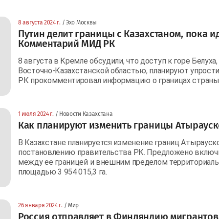
8 августа 2024 г.
/ Эхо Москвы
Путин делит границы с Казахстаном, пока и
Комментарий МИД РК
8 августа в Кремле обсудили, что доступ к горе Белуха
Восточно-Казахстанской областью, планируют упрости
РК прокомментировал информацию о границах страны
1 июля 2024 г.
/ Новости Казахстана
Как планируют изменить границы Атырауск
В Казахстане планируется изменение границ Атырауско
постановлению правительства РК. Предложено включи
между ее границей и внешним пределом территориаль
площадью 3 954 015,3 га.
26 января 2024 г.
/ Мир
Россия отправляет в Финляндию мигранто