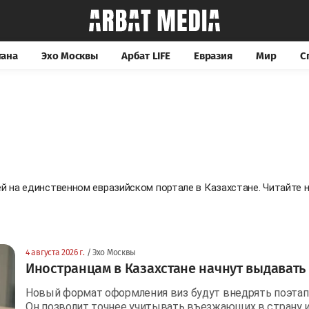
тана
Эхо Москвы
Арбат LIFE
Евразия
Мир
С
ей на единственном евразийском портале в Казахстане. Читайт
4 августа 2026 г.
/ Эхо Москвы
Иностранцам в Казахстане начнут выдавать
Новый формат оформления виз будут внедрять поэтапно
Он позволит точнее учитывать въезжающих в страну и