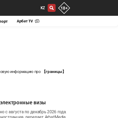
KZ
Арбат TV
порт
е новую информацию про
【границы】
 электронные визы
 с августа по декабрь 2026 года.
ностранцев, передает ArbatMedia