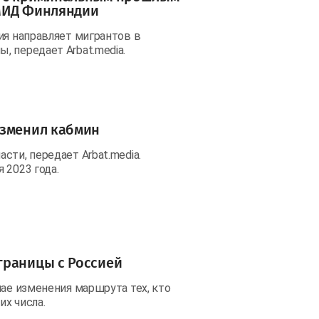
 МИД Финляндии
ия направляет мигрантов в
 передает Arbat.media.
изменил кабмин
сти, передает Arbat.media.
 2023 года.
границы с Россией
чае изменения маршрута тех, кто
х числа.