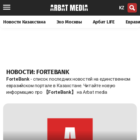
KZ
Новости Казахстана
Эхо Москвы
Арбат LIFE
Евраз
НОВОСТИ: FORTEBANK
ForteBank
- список последних новостей на единственном
евразийском портале в Казахстане. Читайте новую
информацию про
【ForteBank】
на Arbat media