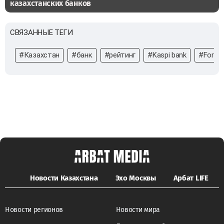
казахстанских банков
СВЯЗАННЫЕ ТЕГИ
#Казахстан
#банк
#рейтинг
#Kaspi bank
#Forte
Новости Казахстана
Эхо Москвы
Арбат LIFE
Новости регионов
Новости мира