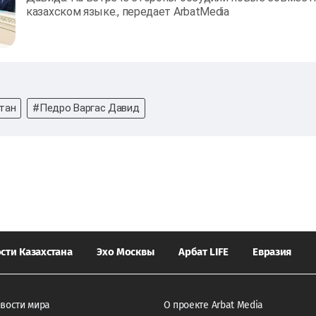
казахском языке., передает ArbatMedia
тан
#Педро Варгас Давид
сти Казахстана
Эхо Москвы
Арбат LIFE
Евразия
вости мира
О проекте Arbat Media