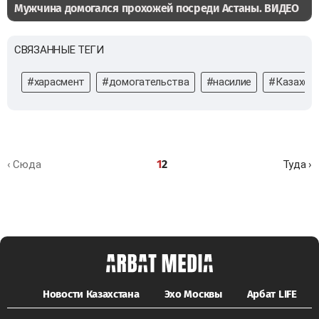
Мужчина домогался прохожей посреди Астаны. ВИДЕО
СВЯЗАННЫЕ ТЕГИ
#харасмент
#домогательства
#насилие
#Казахст
1
2
‹ Сюда
Туда ›
Новости Казахстана
Эхо Москвы
Арбат LIFE