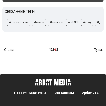
СВЯЗАННЫЕ ТЕГИ
#Казахстан
#авто
#налоги
#ЧСИ
#суд
#дол
1
2
3
4
5
‹ Сюда
Туда ›
Новости Казахстана
Эхо Москвы
Арбат LIFE