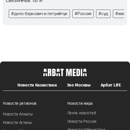
СВЯЗАННЫЕ ТЕГИ
#дело беркович и петрийчук
#Россия
#суд
#женщ
Новости Казахстана
Эхо Москвы
Арбат LIFE
Новости регионов
Новости мира
Лента новостей
Новости Алматы
Новости России
Новости Астаны
Новости Узбекистана