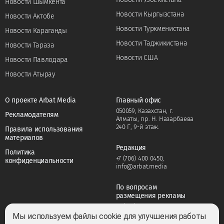
Новости Шымкента
Новости Кыргызстана
Новости Актобе
Новости Туркменистана
Новости Караганды
Новости Таджикистана
Новости Тараза
Новости США
Новости Павлодара
Новости Атырау
О проекте Arbat Media
Главный офис
050059, Казахстан, г.
Рекламодателям
Алматы, пр. Н. Назарбаева
240 Г, 9-й этаж.
Правила использования
материалов
Редакция
Политика
+7 (706) 400 0450
,
конфиденциальности
info@arbat.media
По вопросам
размещения рекламы
+7 (706) 400 0450
,
adv@arbat.media
Мы используем файлы cookie для улучшения работы