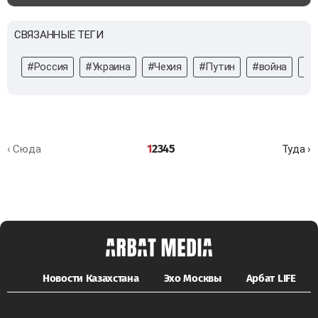
СВЯЗАННЫЕ ТЕГИ
#Россия
#Украина
#Чехия
#Путин
#война
#А
1
2
3
4
5
‹ Сюда
Туда ›
Новости Казахстана
Эхо Москвы
Арбат LIFE