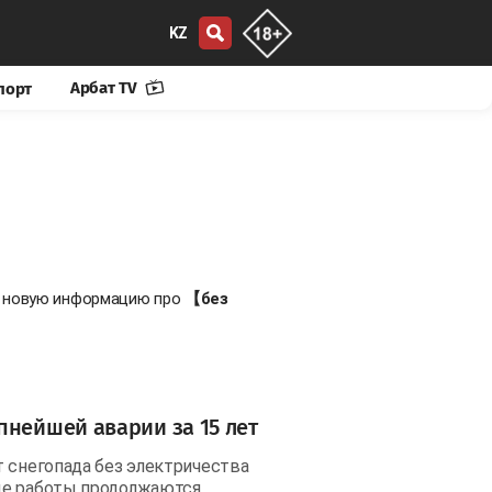
KZ
Арбат TV
порт
те новую информацию про
【без
пнейшей аварии за 15 лет
т снегопада без электричества
ые работы продолжаются