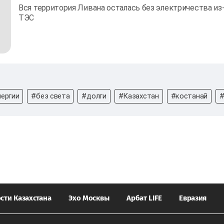
Вся территория Ливана осталась без электричества из
ТЭС
ергии
#без света
#долги
#Казахстан
#костанай
#
сти Казахстана
Эхо Москвы
Арбат LIFE
Евразия