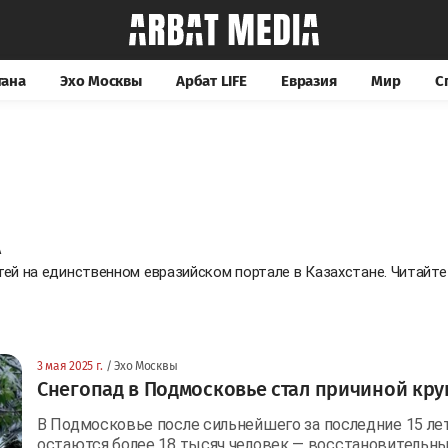
тана
Эхо Москвы
Арбат LIFE
Евразия
Мир
С
А
тей на единственном евразийском портале в Казахстане. Читай
3 мая 2025 г.
/ Эхо Москвы
Снегопад в Подмосковье стал причиной кру
В Подмосковье после сильнейшего за последние 15 ле
остаются более 18 тысяч человек — восстановительн