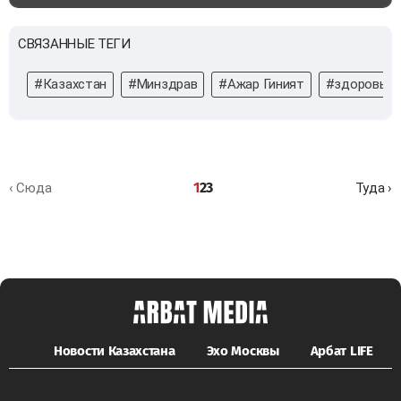
СВЯЗАННЫЕ ТЕГИ
#Казахстан
#Минздрав
#Ажар Гиният
#здоровье
1
2
3
‹ Сюда
Туда ›
Новости Казахстана
Эхо Москвы
Арбат LIFE