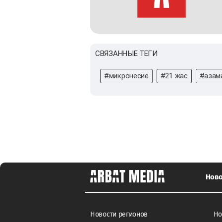
СВЯЗАННЫЕ ТЕГИ
#микронесие
#21 жас
#азам
Ново
Новости регионов
Но