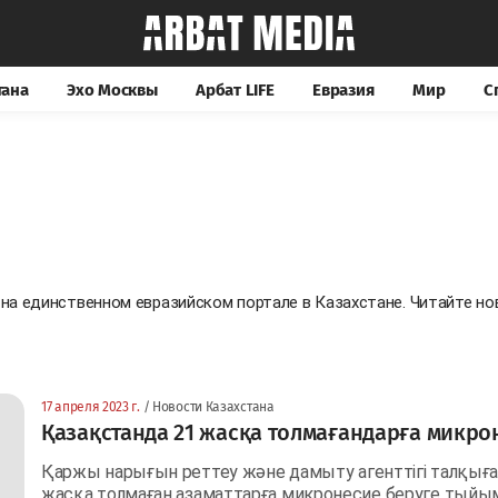
тана
Эхо Москвы
Арбат LIFE
Евразия
Мир
С
 на единственном евразийском портале в Казахстане. Читайте 
17 апреля 2023 г.
/ Новости Казахстана
Қазақстанда 21 жасқа толмағандарға микрон
Қаржы нарығын реттеу және дамыту агенттігі талқығ
жасқа толмаған азаматтарға микронесие беруге тыйым