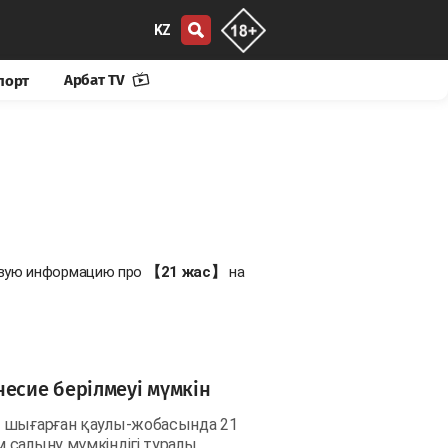
KZ
Арбат TV
порт
новую информацию про
【21 жас】
на
есие берілмеуі мүмкін
а шығарған қаулы-жобасында 21
 салыну мүмкіндігі туралы