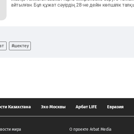
айтылған. Бұл құжат сәуірдің 28-не дейін көпшілік тал
ат
#шектеу
сти Казахстана
Эхо Москвы
Арбат LIFE
Евразия
вости мира
О проекте Arbat Media