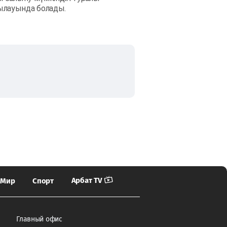
қылауында болады.
Арбат TV
Мир
Спорт
Главный офис