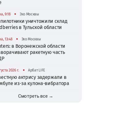
е
•
а, 9:18
Эхо Москвы
спилотники уничтожили склад
dberries в Тульской области
•
а, 13:48
Эхо Москвы
ters: в Воронежской области
зворачивают ракетную часть
ДР
•
густа 2026 г.
Арбат LIFE
вестную актрису задержали в
амбуле из-за кулона-вибратора
Смотреть все →