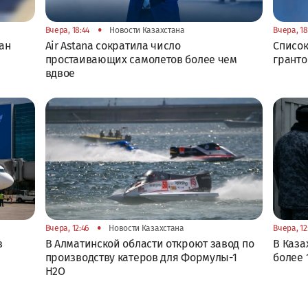
•
Вчера, 18:44
Новости Казахстана
Вчера, 18
ан
Air Astana сократила число
Список
простаивающих самолетов более чем
гранто
вдвое
•
Вчера, 12:46
Новости Казахстана
Вчера, 12
в
В Алматинской области откроют завод по
В Каза
производству катеров для Формулы-1
более 
H2O