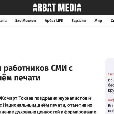
тана
Эхо Москвы
Арбат LIFE
Евразия
Мир
С
л работников СМИ с
Сего
ём печати
В Я
бе
кр
Жомарт Токаев поздравил журналистов и
Вчер
 с Национальным днём печати, отметив их
Бе
не
ранение духовных ценностей и формирование