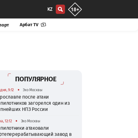
KZ
Арбат TV
порт
ПОПУЛЯРНОЕ
•
дня, 9:12
Эхо Москвы
рославле после атаки
спилотников загорелся один из
упнейших НПЗ России
•
а, 12:12
Эхо Москвы
спилотники атаковали
фтеперерабатывающий завод в