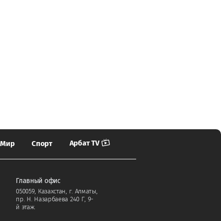
Арбат TV
Мир
Спорт
Главный офис
050059, Казахстан, г. Алматы,
пр. Н. Назарбаева 240 Г, 9-
й этаж.