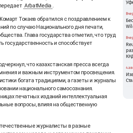
Уф
 передает
ArbatMedia
.
Вчер
омарт Токаев обратился с поздравлением к
Бе
Wil
ий по случаю Национального дня печати,
общества. Глава государства отметил, что труд
Вчер
ь государственность и способствует
Reu
ра
КН
одчеркнул, что казахстанская пресса всегда
4 ав
 мнения и важным инструментом просвещения.
Из
стики богата традициями, а газеты и журналы
Ст
ровании национального самосознания.
аницах печатных изданий интеллектуальная
льные вопросы, влияя на общественную
 отечественные журналисты в разные