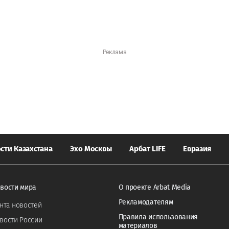
сти Казахстана
Эхо Москвы
Арбат LIFE
Евразия
вости мира
О проекте Arbat Media
Рекламодателям
нта новостей
Правила использования
вости России
материалов