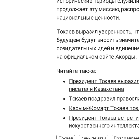
исторические периоды служили 
продолжает эту миссию, распр
национальные ценности.
Токаев выразил уверенность, ч
будущем будут вносить значите
созидательных идей и единение
на официальном сайте Акорды.
Читайте также:
Президент Токаев выразил
писателя Казахстана
Токаев поздравил правос
Касым-Жомарт Токаев поз
Президент Токаев встрети
искусственного интеллект
Токаев
день печати
Поздравлен