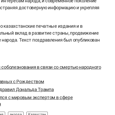
интересам народа, и современное поколение
остраняя достоверную информацию и укрепляя
то казахстанские печатные издания и в
льный вклад в развитие страны, продвижение
 народа. Текст поздравления был опубликован
 соболезнования в связи со смертью народного
лавных с Рождеством
дравил Дональда Трампа
лся с мировым экспертом в сфере
а
ия
акорда
Казахстан