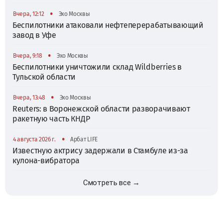
•
Вчера, 12:12
Эхо Москвы
Беспилотники атаковали нефтеперерабатывающий
завод в Уфе
•
Вчера, 9:18
Эхо Москвы
Беспилотники уничтожили склад Wildberries в
Тульской области
•
Вчера, 13:48
Эхо Москвы
Reuters: в Воронежской области разворачивают
ракетную часть КНДР
•
4 августа 2026 г.
Арбат LIFE
Известную актрису задержали в Стамбуле из-за
кулона-вибратора
Смотреть все →