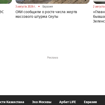
•
3 августа 2026 г.
Евразия
2 августа 
ЭС
СМИ сообщили о росте числа жертв
«Главн
массового штурма Сеуты
бывшая
Зелен
сти Казахстана
Эхо Москвы
Арбат LIFE
Евразия