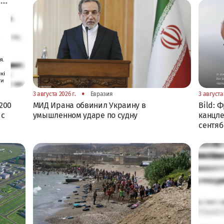
•
3 августа 2026 г.
Евразия
3 августа 
200
МИД Ирана обвинил Украину в
Bild: 
 с
умышленном ударе по судну
канцле
сентя