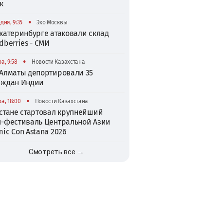
к
•
дня, 9:35
Эхо Москвы
катеринбурге атаковали склад
dberries - СМИ
•
а, 9:58
Новости Казахстана
 Алматы депортировали 35
аждан Индии
•
а, 18:00
Новости Казахстана
Астане стартовал крупнейший
п-фестиваль Центральной Азии
ic Con Astana 2026
Смотреть все →