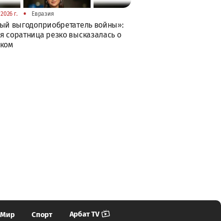
•
2026 г.
Евразия
ый выгодоприобретатель войны»:
 соратница резко высказалась о
ском
Арбат TV
Мир
Спорт