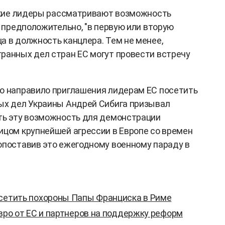
йские лидеры рассматривают возможность
, предположительно, "в первую или вторую
а в должность канцлера. Тем не менее,
ранных дел стран ЕС могут провести встречу
о направило приглашения лидерам ЕС посетить
ых дел Украины Андрей Сибига призывал
ть эту возможность для демонстрации
ицом крупнейшей агрессии в Европе со времен
опоставив это ежегодному военному параду в
осетить похороны Папы Франциска в Риме
евро от ЕС и партнеров на поддержку реформ