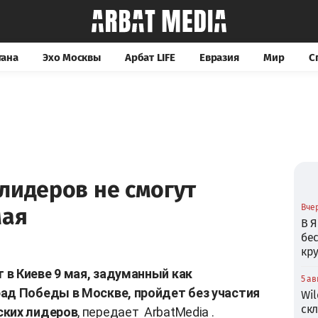
тана
Эхо Москвы
Арбат LIFE
Евразия
Мир
С
лидеров не смогут
Вчер
мая
В Я
бе
кр
в Киеве 9 мая, задуманный как
5 ав
ад Победы в Москве, пройдет без участия
Wil
ск
ских лидеров
, передает
ArbatMedia
.