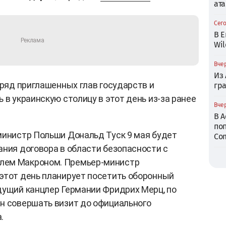
ата
Сего
В Е
Wil
Вчер
Из
, ряд приглашенных глав государств и
гр
 в украинскую столицу в этот день из-за ранее
Вчер
В 
по
министр Польши Дональд Туск 9 мая будет
Com
ания договора в области безопасности с
лем Макроном. Премьер-министр
этот день планирует посетить оборонный
дущий канцлер Германии Фридрих Мерц, по
н совершать визит до официального
.