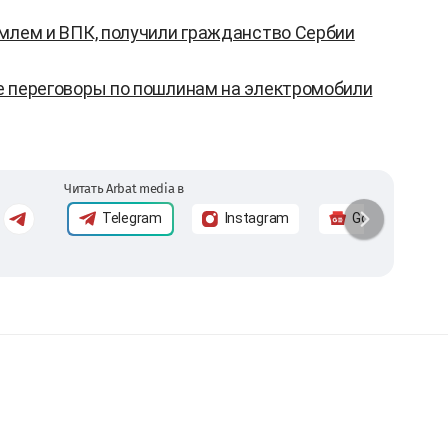
емлем и ВПК, получили гражданство Сербии
е переговоры по пошлинам на электромобили
Читать Arbat media в
Telegram
Instagram
Google News