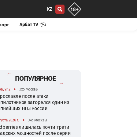
KZ
Арбат TV
порт
ПОПУЛЯРНОЕ
•
а, 9:12
Эхо Москвы
рославле после атаки
спилотников загорелся один из
упнейших НПЗ России
•
густа 2026 г.
Эхо Москвы
dberries лишилась почти трети
ладских мощностей после серии