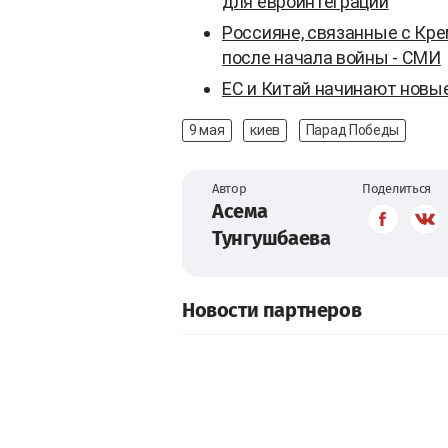
для евроинтеграции
Россияне, связанные с Кр
после начала войны - СМИ
ЕС и Китай начинают новы
9 мая
киев
Парад Победы
Автор
Поделиться
Асема
Тунгушбаева
Новости партнеров