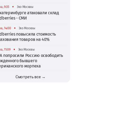
•
а, 9:35
Эхо Москвы
катеринбурге атаковали склад
dberries - СМИ
•
а, 14:00
Эхо Москвы
dberries повысила стоимость
рахования товаров на 40%
•
а, 11:09
Эхо Москвы
А попросили Россию освободить
ужденного бывшего
ериканского морпеха
Смотреть все →