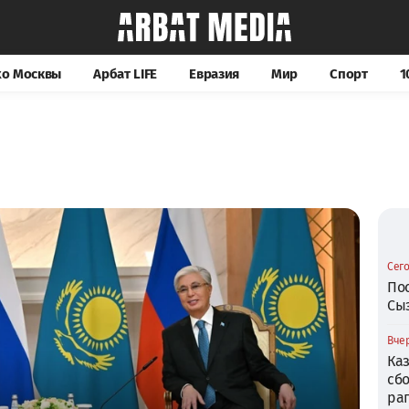
хо Москвы
Арбат LIFE
Евразия
Мир
Спорт
1
Сего
По
Сы
Вчер
Ка
сб
ра