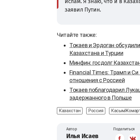
ислам. Я знаю, что и в Каза
заявил Путин.
Читайте также:
Токаев и Эрдоган обсудил
Казахстана и Турции
Минфин: госдолг Казахстан
Financial Times: Трамп и С
отношения с Россией
Токаев поблагодарил Лука
задержанного в Польше
Казахстан
Россия
КасымЖомарт
Автор
Поделиться
Илья Исаев