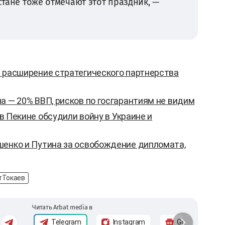
хстане тоже отмечают этот праздник, —
и расширение стратегического партнерства
а — 20% ВВП, рисков по госгарантиям не видим
и в Пекине обсудили войну в Украине и
шенко и Путина за освобождение дипломата,
Токаев
Читать Arbat media в
Telegram
Instagram
Google News