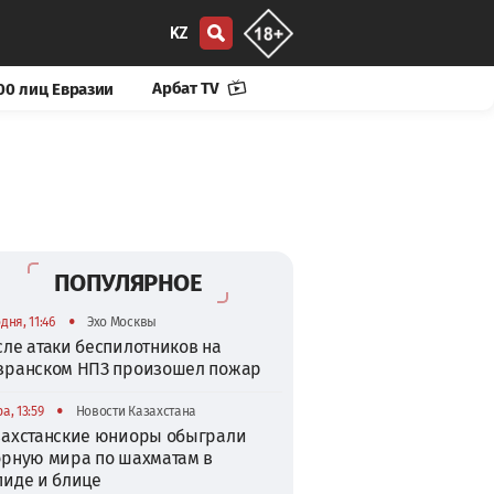
KZ
Арбат TV
00 лиц Евразии
ПОПУЛЯРНОЕ
•
дня, 11:46
Эхо Москвы
сле атаки беспилотников на
зранском НПЗ произошел пожар
•
а, 13:59
Новости Казахстана
захстанские юниоры обыграли
орную мира по шахматам в
пиде и блице