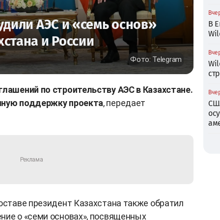
Вчер
удили АЭС и «семь основ»
В Е
Wil
хстана и России
Вчер
Фото: Telegram
Wil
ст
глашений по строительству АЭС в Казахстане.
Вчер
ичную поддержку проекта
, передает
СШ
ос
ам
составе президент Казахстана также обратил
ние о «семи основах», посвященных