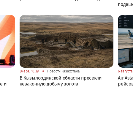
подеш
•
Вчера, 10:39
Новости Казахстана
6 августа 
В Кызылординской области пресекли
Air As
е и
незаконную добычу золота
рейсов