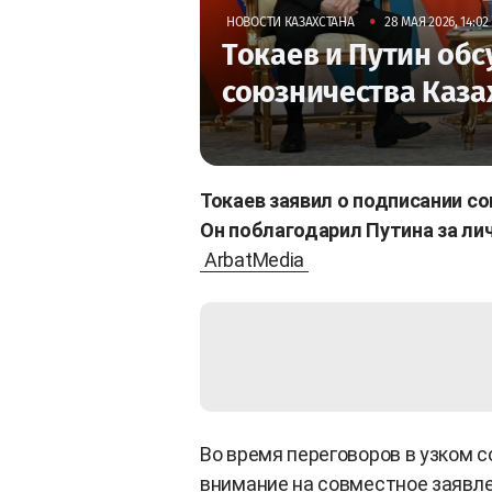
•
НОВОСТИ КАЗАХСТАНА
28 МАЯ 2026, 14:02
Токаев и Путин обс
союзничества Каза
Токаев заявил о подписании со
Он поблагодарил Путина за л
ArbatMedia
Во время переговоров в узком 
внимание на совместное заявле