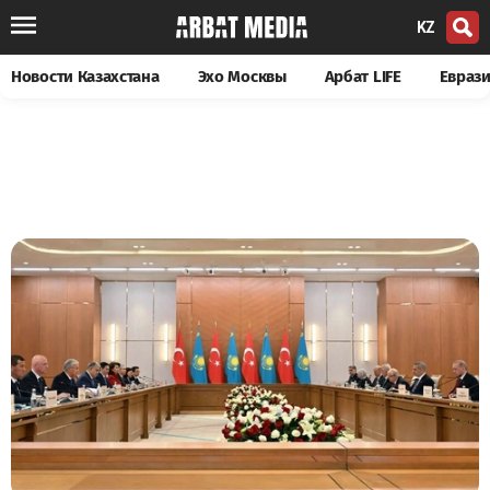
KZ
Новости Казахстана
Эхо Москвы
Арбат LIFE
Евраз