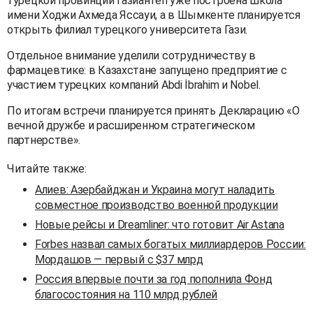
турецкой провинции Газиантеп уже построена школа
имени Ходжи Ахмеда Яссауи, а в Шымкенте планируется
открыть филиал турецкого университета Гази.
Отдельное внимание уделили сотрудничеству в
фармацевтике: в Казахстане запущено предприятие с
участием турецких компаний Abdi İbrahim и Nobel.
По итогам встречи планируется принять Декларацию «О
вечной дружбе и расширенном стратегическом
партнерстве».
Читайте также:
Алиев: Азербайджан и Украина могут наладить
совместное производство военной продукции
Новые рейсы и Dreamliner: что готовит Air Astana
Forbes назвал самых богатых миллиардеров России:
Мордашов — первый с $37 млрд
Россия впервые почти за год пополнила Фонд
благосостояния на 110 млрд рублей