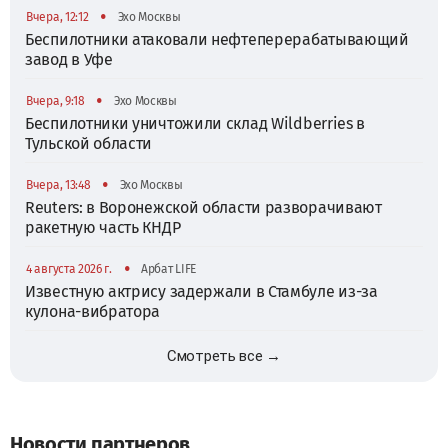
•
Вчера, 12:12
Эхо Москвы
Беспилотники атаковали нефтеперерабатывающий
завод в Уфе
•
Вчера, 9:18
Эхо Москвы
Беспилотники уничтожили склад Wildberries в
Тульской области
•
Вчера, 13:48
Эхо Москвы
Reuters: в Воронежской области разворачивают
ракетную часть КНДР
•
4 августа 2026 г.
Арбат LIFE
Известную актрису задержали в Стамбуле из-за
кулона-вибратора
Смотреть все →
Новости партнеров