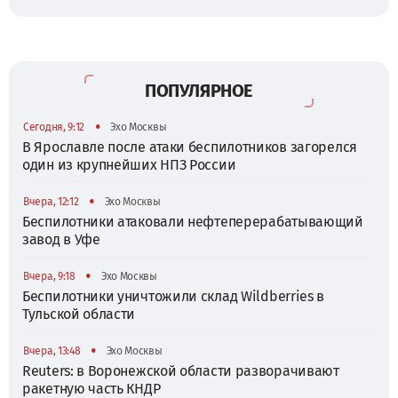
ПОПУЛЯРНОЕ
•
Сегодня, 9:12
Эхо Москвы
В Ярославле после атаки беспилотников загорелся
один из крупнейших НПЗ России
•
Вчера, 12:12
Эхо Москвы
Беспилотники атаковали нефтеперерабатывающий
завод в Уфе
•
Вчера, 9:18
Эхо Москвы
Беспилотники уничтожили склад Wildberries в
Тульской области
•
Вчера, 13:48
Эхо Москвы
Reuters: в Воронежской области разворачивают
ракетную часть КНДР