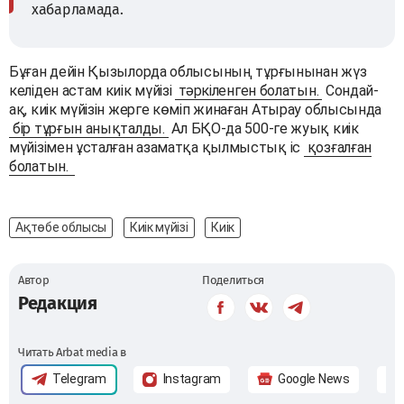
хабарламада.
Бұған дейін Қызылорда облысының тұрғынынан жүз
келіден астам киік мүйізі
тәркіленген болатын.
Сондай-
ақ, киік мүйізін жерге көміп жинаған Атырау облысында
бір тұрғын анықталды.
Ал БҚО-да 500-ге жуық киік
мүйізімен ұсталған азаматқа қылмыстық іс
қозғалған
болатын.
Ақтөбе облысы
Киік мүйізі
Киік
Автор
Поделиться
Редакция
Читать Arbat media в
Telegram
Instagram
Google News