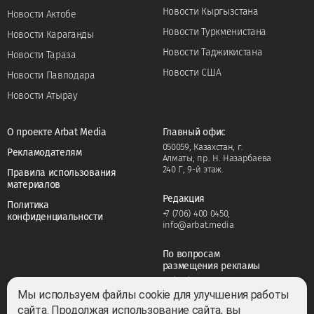
Новости Кыргызстана
Новости Актобе
Новости Туркменистана
Новости Караганды
Новости Таджикистана
Новости Тараза
Новости США
Новости Павлодара
Новости Атырау
О проекте Arbat Media
Главный офис
050059, Казахстан, г.
Рекламодателям
Алматы, пр. Н. Назарбаева
240 Г, 9-й этаж.
Правила использования
материалов
Редакция
Политика
+7 (706) 400 0450
,
конфиденциальности
info@arbat.media
По вопросам
размещения рекламы
+7 (706) 400 0450
,
adv@arbat.media
Мы используем файлы cookie для улучшения работы
сайта. Продолжая использование сайта, вы