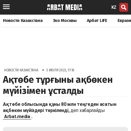
KZ
Новости Казахстана
Эхо Москвы
Арбат LIFE
Евраз
•
НОВОСТИ КАЗАХСТАНА
3 ИЮЛЯ 2023, 17:16
Ақтөбе тұрғыны ақбөкен
мүйізімен ұсталды
Ақтөбе облысында құны 80 млн теңгеден асатын
ақбөкен мүйіздері тәркіленді,
деп хабарлайды
Arbat.media
.