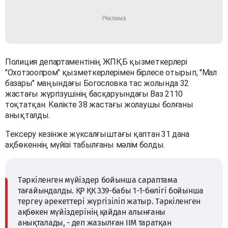
Полиция департаментінің ЖПҚБ қызметкерлері
"Охотзоопром" қызметкерлерімен бірлесе отырып, "Мал
базары" маңындағы Богословка тас жолында 32
жастағы жүргізушінің басқаруындағы Ваз 2110
тоқтатқан. Көлікте
38 жастағы жолаушы болғаны
анықталды.
Тексеру кезінже жүксалғыштағы қаптан 31 дана
ақбөкеннің мүйізі табылғаны мәлім болды.
Тәркіленген мүйіздер бойынша сараптама
тағайындалды. ҚР ҚК 339-бабы 1-1-бөлігі бойынша
тергеу әрекеттері жүргізіліп жатыр. Тәркіленген
ақбөкен мүйіздерінің қайдан алынғаны
анықталады, - деп жазылған ІІМ таратқан