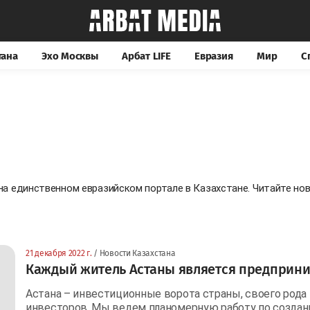
тана
Эхо Москвы
Арбат LIFE
Евразия
Мир
С
 на единственном евразийском портале в Казахстане. Читайте н
21 декабря 2022 г.
/ Новости Казахстана
Каждый житель Астаны является предприни
Астана – инвестиционные ворота страны, своего рода 
инвесторов. Мы ведем планомерную работу по создан