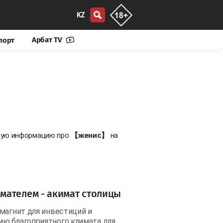
KZ
Арбат TV
порт
овую информацию про
【женис】
на
мателем - акимат столицы
магнит для инвестиций и
ию благоприятного климата для