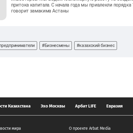
притока капитала. С начала года мы привлекли порядка 
говорит замакима Астаны
предприниматели
#Бизнесмены
#казахский бизнес
сти Казахстана
Эхо Москвы
Арбат LIFE
Евразия
вости мира
О проекте Arbat Media