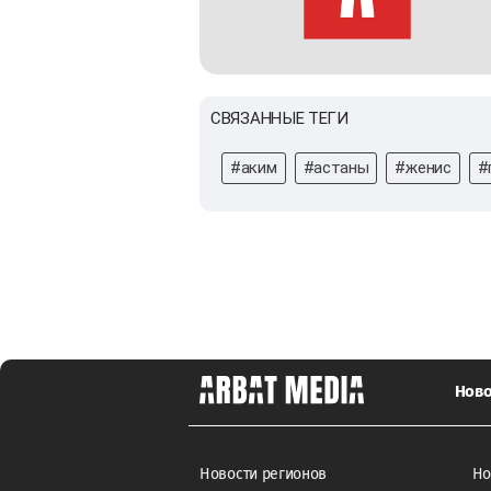
СВЯЗАННЫЕ ТЕГИ
#аким
#астаны
#женис
#
Ново
Новости регионов
Но