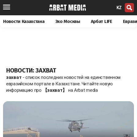
KZ
Новости Казахстана
Эхо Москвы
Арбат LIFE
Евраз
НОВОСТИ: ЗАХВАТ
захват
- список последних новостей на единственном
евразийском портале в Казахстане. Читайте новую
информацию про
【захват】
на Arbat media