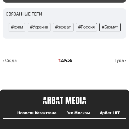
СВЯЗАННЫЕ ТЕГИ
#храм
#Украина
#захват
#Россия
#Бахмут
#
1
2
3
4
5
6
‹ Сюда
Туда ›
Новости Казахстана
Эхо Москвы
Арбат LIFE