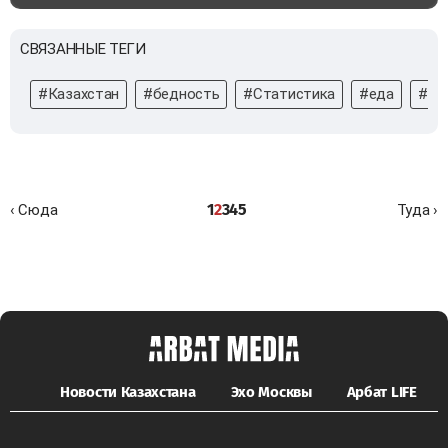
СВЯЗАННЫЕ ТЕГИ
#Казахстан
#бедность
#Статистика
#еда
#це
1
2
3
4
5
‹ Сюда
Туда ›
Новости Казахстана
Эхо Москвы
Арбат LIFE