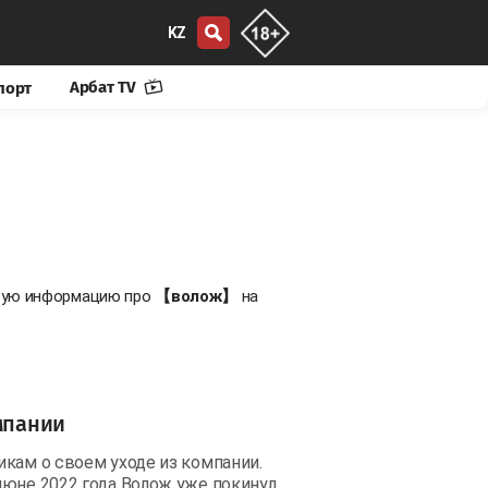
KZ
Арбат TV
порт
овую информацию про
【волож】
на
мпании
икам о своем уходе из компании.
июне 2022 года Волож уже покинул