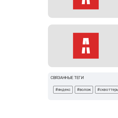
СВЯЗАННЫЕ ТЕГИ
#яндекс
#волож
#сквоттер