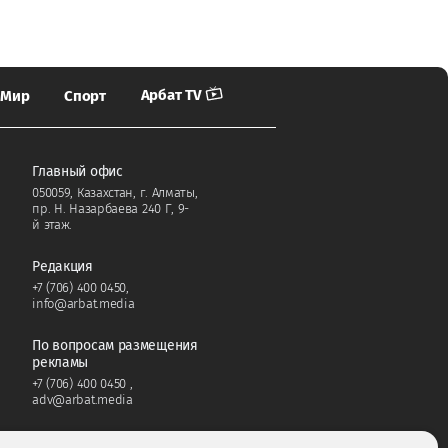
Арбат TV
Мир
Спорт
Главный офис
050059, Казахстан, г. Алматы,
пр. Н. Назарбаева 240 Г, 9-
й этаж.
Редакция
+7 (706) 400 0450
,
info@arbat.media
По вопросам размещения
рекламы
+7 (706) 400 0450
,
adv@arbat.media