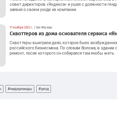
совет директоров «Яндекса» и ушел с должности генд
заявил о своем уходе из компании.
17 ноября 2022 г.
/ Эхо Москвы
Сквоттеров из дома основателя сервиса «Ян
Сквоттеры выиграли дело, которое было возбужденное
российского бизнесмена. По словам Воложа, в здании 
ремонт, после которого он собирался там якобы жить.
ы
#нидерланды
#уход