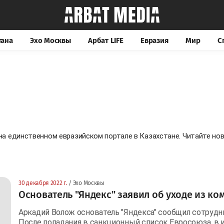
тана
Эхо Москвы
Арбат LIFE
Евразия
Мир
С
 на единственном евразийском портале в Казахстане. Читайте н
30 декабря 2022 г.
/ Эхо Москвы
Основатель "Яндекс" заявил об уходе из ко
Аркадий Волож основатель "Яндекса" сообщил сотрудн
После попадания в санкционный список Евросоюза, в 