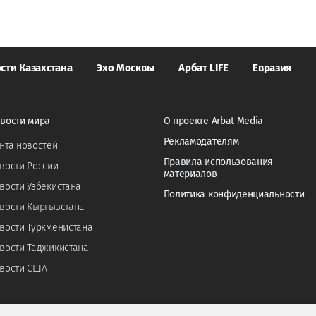
сти Казахстана
Эхо Москвы
Арбат LIFE
Евразия
вости мира
О проекте Arbat Media
Рекламодателям
нта новостей
Правила использования
вости России
материалов
вости Узбекистана
Политика конфиденциальности
вости Кыргызстана
вости Туркменистана
вости Таджикистана
вости США