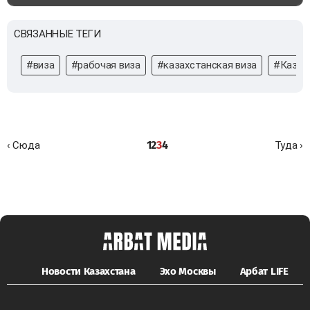
СВЯЗАННЫЕ ТЕГИ
#виза
#рабочая виза
#казахстанская виза
#Казах
1
2
3
4
‹ Сюда
Туда ›
Новости Казахстана
Эхо Москвы
Арбат LIFE