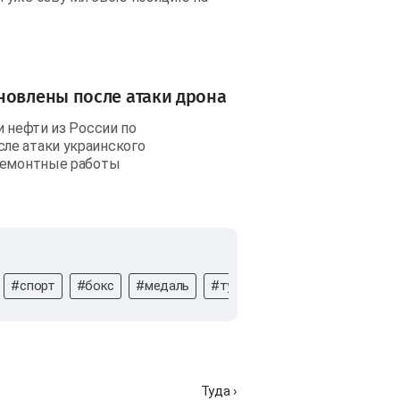
новлены после атаки дрона
и нефти из России по
ле атаки украинского
 ремонтные работы
#спорт
#бокс
#медаль
#турнир
#Германия
#Ро
Туда ›