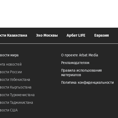
сти Казахстана
Эхо Москвы
Арбат LIFE
Евразия
вости мира
О проекте Arbat Media
Рекламодателям
нта новостей
Правила использования
вости России
материалов
вости Узбекистана
Политика конфиденциальности
вости Кыргызстана
вости Туркменистана
вости Таджикистана
вости США