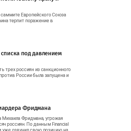
а саммите Европейского Союза
раина терпит поражение в
 списка под давлением
ь трех россиян из санкционного
 против России была запущена и
лиардера Фридмана
а Михаила Фридмана, угрожая
ч россиян. По данным Financial
и уже озвучил свою позицию на