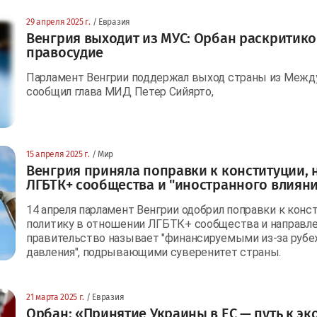
29 апреля 2025 г.
/ Евразия
Венгрия выходит из МУС: Орбан раскритик
правосудие
Парламент Венгрии поддержал выход страны из Между
сообщил глава МИД Петер Сийярто,
15 апреля 2025 г.
/ Мир
Венгрия приняла поправки к конституции,
ЛГБТК+ сообщества и "иностранного влияни
14 апреля парламент Венгрии одобрил поправки к кон
политику в отношении ЛГБТК+ сообщества и направлен
правительство называет "финансируемыми из-за рубе
давления", подрывающими суверенитет страны.
21 марта 2025 г.
/ Евразия
Орбан: «Принятие Украины в ЕС — путь к э