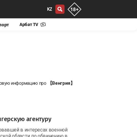
KZ
Арбат TV
порт
 новую информацию про
【Венгрия】
нгерскую агентуру
вовавшей в интересах военной
тской области по обвинению в