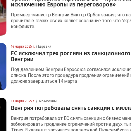
исключению Европы из переговоров»
Премьер-министр Венгрии Виктор Орбан заявил, что н
прочитал в глазах своих коллег осознание того, что Ук
конфликте.
14 марта 2025 г.
/ Евразия
ЕС исключил трех россиян из санкционного
Венгрии
Под давлением Венгрии Евросоюз согласился исключит
списка. После этого процедура продления ограничений
должна завершиться 14 марта
13 марта 2025 г.
/ Эхо Москвы
Венгрия потребовала снять санкции с мил
Венгрия потребовала от ЕС снять санкции с бизнесмен
заблокировать продление ограничений против двух тыся
Times, Будапешт заручился поддержкой Люксембурга 