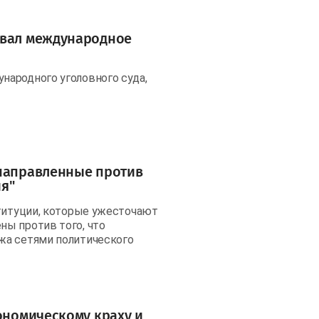
овал международное
народного уголовного суда,
 направленные против
я"
ституции, которые ужесточают
ы против того, что
жа сетями политического
кономическому краху и