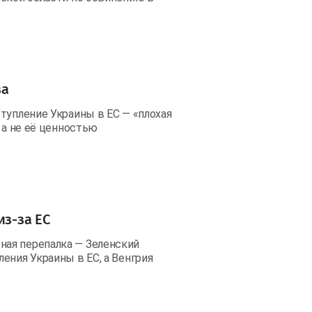
за
тупление Украины в ЕС — «плохая
 а не её ценностью
из-за ЕС
ая перепалка — Зеленский
ения Украины в ЕС, а Венгрия