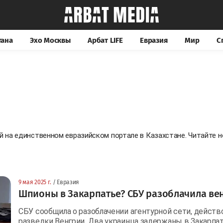
тана
Эхо Москвы
Арбат LIFE
Евразия
Мир
С
ей на единственном евразийском портале в Казахстане. Читайте
9 мая 2025 г.
/ Евразия
Шпионы в Закарпатье? СБУ разоблачила ве
СБУ сообщила о разоблачении агентурной сети, дейст
разведки Венгрии. Два украинца задержаны в Закарпа