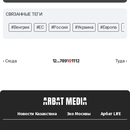
СВЯЗАННЫЕ ТЕГИ
#Венгрия
#ЕС
#Россия
#Украина
#Европа
#к
1
2
...
7
8
9
10
11
12
‹ Сюда
Туда ›
Новости Казахстана
Эхо Москвы
Арбат LIFE